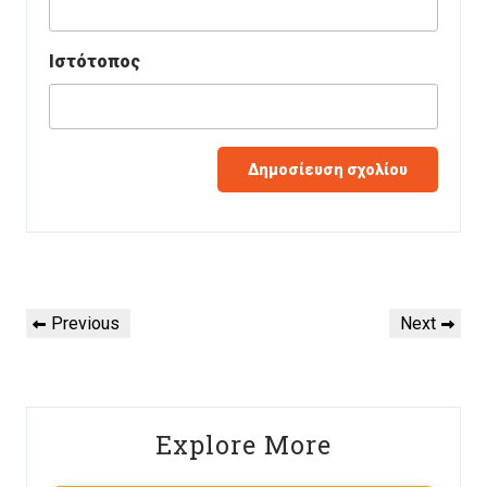
Ιστότοπος
Πλοήγηση
Previous
Next
Previous
Next
άρθρων
Post
Post
Explore More