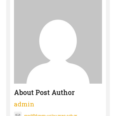
About Post Author
admin
mail@6gym-volou.mag.sch.gr