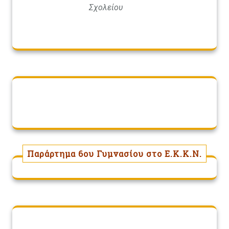
Σχολείου
Παράρτημα 6ου Γυμνασίου στο Ε.Κ.Κ.Ν.