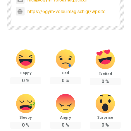
https://6gym-volou.mag.sch.gr/wpsite
Happy
Sad
Excited
0
%
0
%
0
%
Sleepy
Angry
Surprise
0
%
0
%
0
%