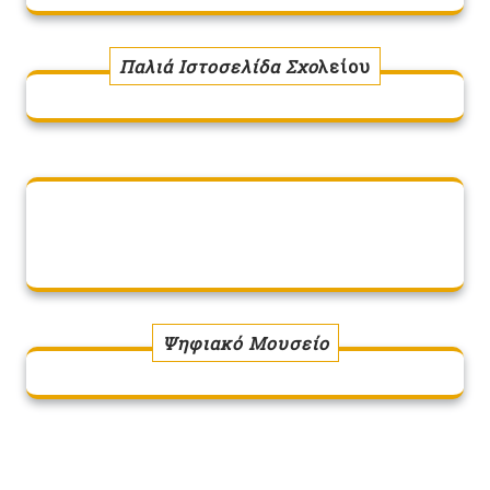
Παλιά Ιστοσελίδα Σχο
λείου
Ψηφιακό Μουσείο