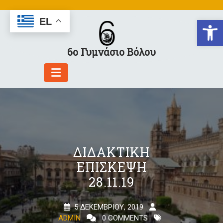
Skip
to
Αν
EL
content
6ο Γυμνάσιο Βόλου
ΔΙΔΑΚΤΙΚΉ
ΕΠΊΣΚΕΨΗ
28.11.19
5 ΔΕΚΕΜΒΡΊΟΥ, 2019
ADMIN
0 COMMENTS