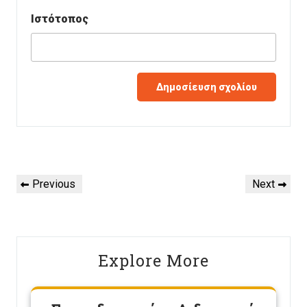
Ιστότοπος
Πλοήγηση
Previous
Next
Previous
Next
άρθρων
Post
Post
Explore More