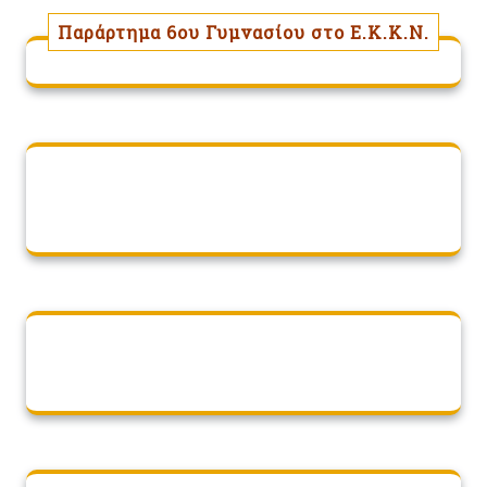
Παράρτημα 6ου Γυμνασίου στο Ε.Κ.Κ.Ν.