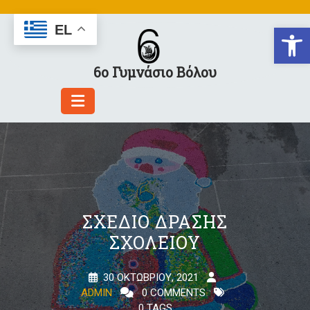
Skip
to
Αν
EL
content
6ο Γυμνάσιο Βόλου
ΣΧΈΔΙΟ ΔΡΆΣΗΣ
ΣΧΟΛΕΊΟΥ
30 ΟΚΤΩΒΡΊΟΥ, 2021
ADMIN
0 COMMENTS
0 TAGS