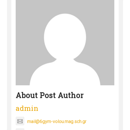
About Post Author
admin
mail@6gym-volou.mag.sch.gr