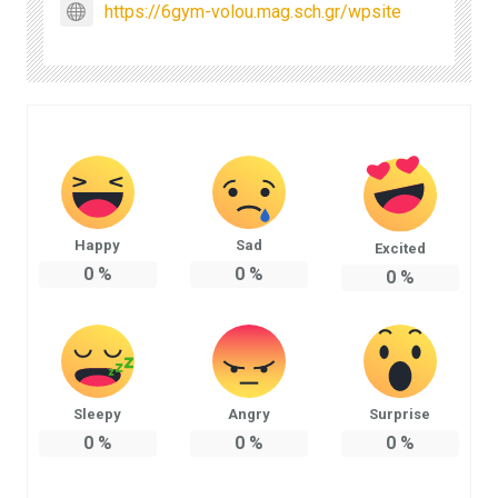
https://6gym-volou.mag.sch.gr/wpsite
Happy
Sad
Excited
0
%
0
%
0
%
Sleepy
Angry
Surprise
0
%
0
%
0
%