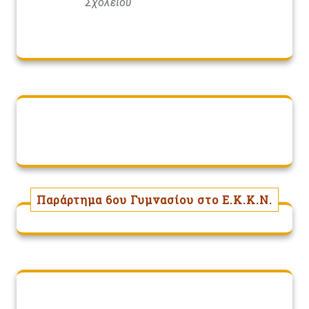
Σχολείου
Παράρτημα 6ου Γυμνασίου στο Ε.Κ.Κ.Ν.