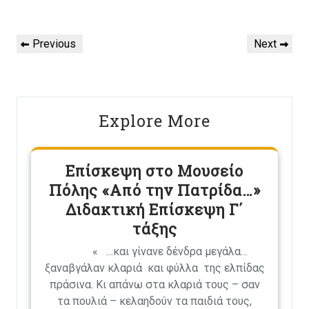
Πλοήγηση
Previous
Next
Previous
Next
άρθρων
Post
Post
Explore More
Επίσκεψη στο Μουσείο
Πόλης «Από την Πατρίδα…»
Διδακτική Επίσκεψη Γ΄
τάξης
« …και γίνανε δένδρα μεγάλα…
ξαναβγάλαν κλαριά και φύλλα της ελπίδας
πράσινα. Κι απάνω στα κλαριά τους – σαν
τα πουλιά – κελαηδούν τα παιδιά τους,