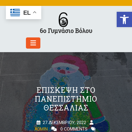
Skip
to
Αν
EL
content
6ο Γυμνάσιο Βόλου
ΕΠΊΣΚΕΨΗ ΣΤΟ
ΠΑΝΕΠΙΣΤΉΜΙΟ
ΘΕΣΣΑΛΊΑΣ
27 ΔΕΚΕΜΒΡΊΟΥ, 2022
ADMIN
0 COMMENTS