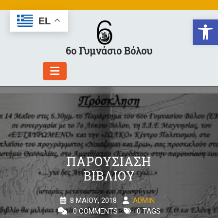
Skip
to
Αν
EL
content
6ο Γυμνάσιο Βόλου
ΠΑΡΟΥΣΊΑΣΗ
ΒΙΒΛΊΟΥ
8 ΜΑΪ́ΟΥ, 2018
ADMIN
0 COMMENTS
0 TAGS