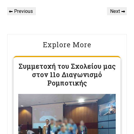
Πλοήγηση
Previous
Next
Previous
Next
άρθρων
Post
Post
Explore More
Συμμετοχή του Σχολείου μας
στον 11ο Διαγωνισμό
Ρομποτικής