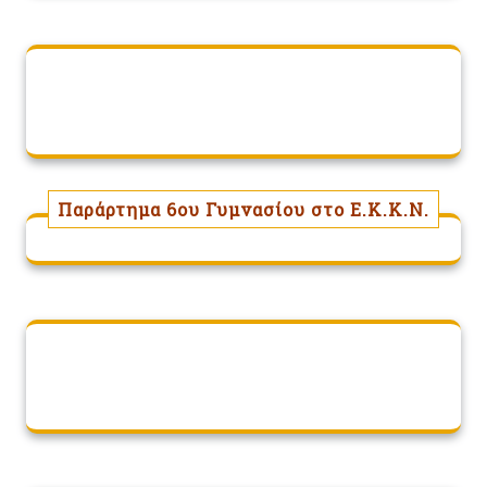
Παράρτημα 6ου Γυμνασίου στο Ε.Κ.Κ.Ν.