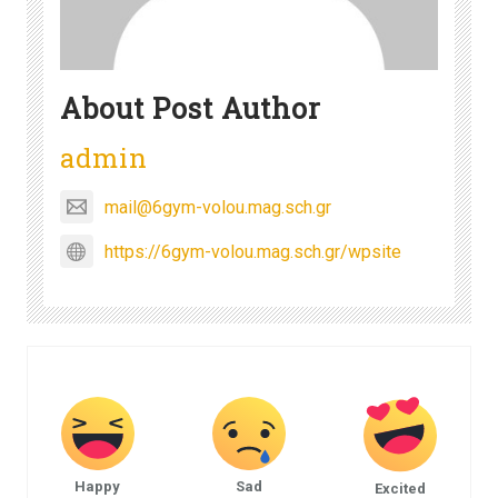
About Post Author
admin
mail@6gym-volou.mag.sch.gr
https://6gym-volou.mag.sch.gr/wpsite
Happy
Sad
Excited