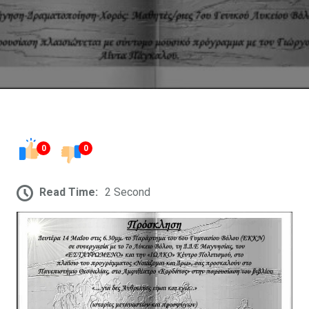
0
0
Read Time:
2 Second