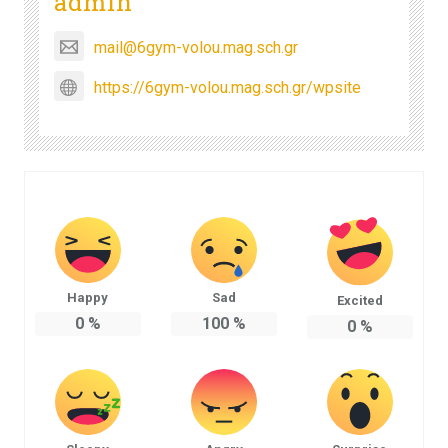
admin
mail@6gym-volou.mag.sch.gr
https://6gym-volou.mag.sch.gr/wpsite
Happy
Sad
Excited
0
%
100
%
0
%