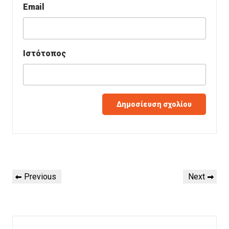
Email
Ιστότοπος
Πλοήγηση
Previous
Next
Previous
Next
άρθρων
Post
Post