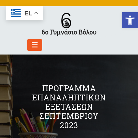
Skip
to
Αν
EL
content
6ο Γυμνάσιο Βόλου
ΠΡΌΓΡΑΜΜΑ
ΕΠΑΝΑΛΗΠΤΙΚΏΝ
ΕΞΕΤΆΣΕΩΝ
ΣΕΠΤΕΜΒΡΊΟΥ
2023