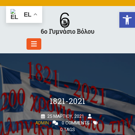
Skip
to
Αν
EL
content
6ο Γυμνάσιο Βόλου
1821-2021
25 ΜΑΡΤΊΟΥ, 2021
ADMIN
0 COMMENTS
0 TAGS