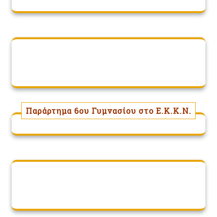
Παράρτημα 6ου Γυμνασίου στο Ε.Κ.Κ.Ν.