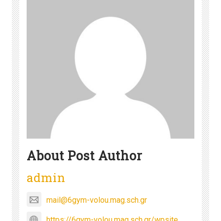
About Post Author
admin
mail@6gym-volou.mag.sch.gr
https://6gym-volou.mag.sch.gr/wpsite