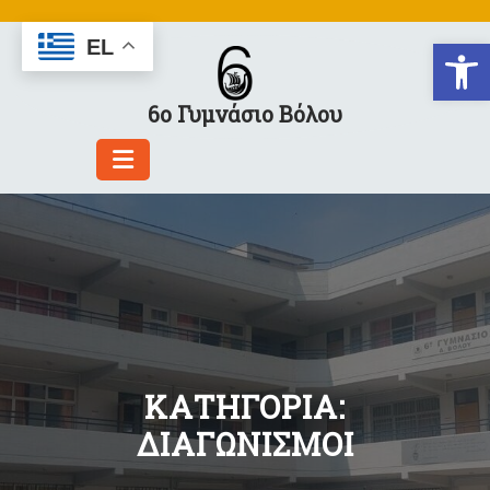
Skip
to
Αν
EL
content
6ο Γυμνάσιο Βόλου
ΚΑΤΗΓΟΡΊΑ:
ΔΙΑΓΩΝΙΣΜΟΙ