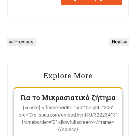
Πλοήγηση
Previous
Next
Previous
Next
άρθρων
Post
Post
Explore More
Για το Μικρασιατικό ζήτημα
{source} <iframe width=”550″ height=”206″
src=”//e.issuu.com/embed.html#0/32223413″
frameborder=”0″ allowfullscreen></iframe>
{/source}