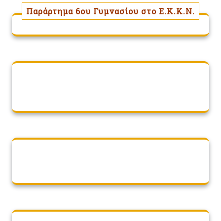
Παράρτημα 6ου Γυμνασίου στο Ε.Κ.Κ.Ν.