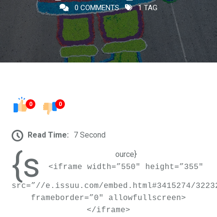
0 COMMENTS
1 TAG
0
0
Read Time:
7 Second
{s
ource}
<iframe width=”550″ height=”355″
src=”//e.issuu.com/embed.html#3415274/3223
frameborder=”0″ allowfullscreen>
</iframe>