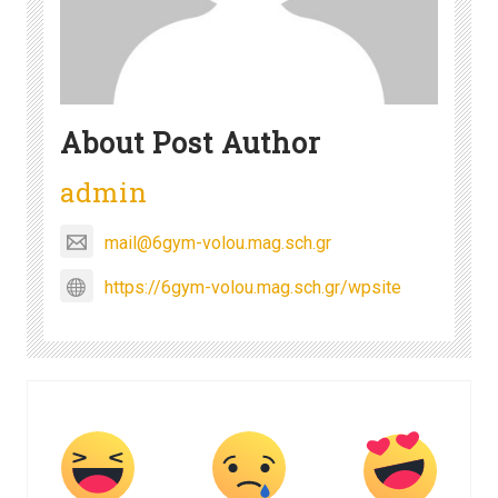
About Post Author
admin
mail@6gym-volou.mag.sch.gr
https://6gym-volou.mag.sch.gr/wpsite