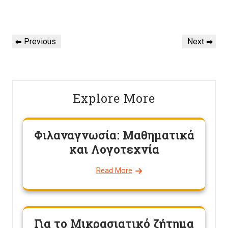
Πλοήγηση
Previous
Next
Previous
Next
άρθρων
Post
Post
Explore More
Φιλαναγνωσία: Μαθηματικά
και Λογοτεχνία
Read More
Για το Μικρασιατικό ζήτημα