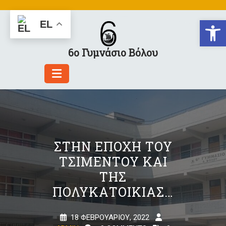
Skip
to
Αν
EL
content
6ο Γυμνάσιο Βόλου
ΣΤΗΝ ΕΠΟΧΉ ΤΟΥ
ΤΣΙΜΈΝΤΟΥ ΚΑΙ
ΤΗΣ
ΠΟΛΥΚΑΤΟΙΚΊΑΣ…
18 ΦΕΒΡΟΥΑΡΊΟΥ, 2022