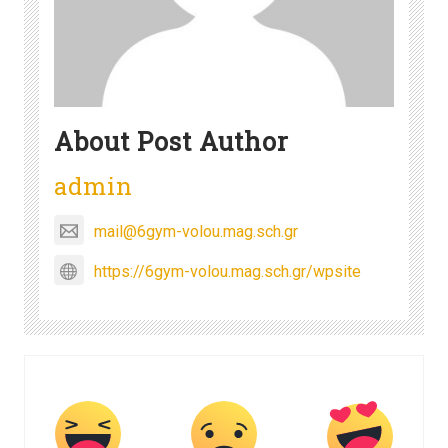
About Post Author
admin
mail@6gym-volou.mag.sch.gr
https://6gym-volou.mag.sch.gr/wpsite