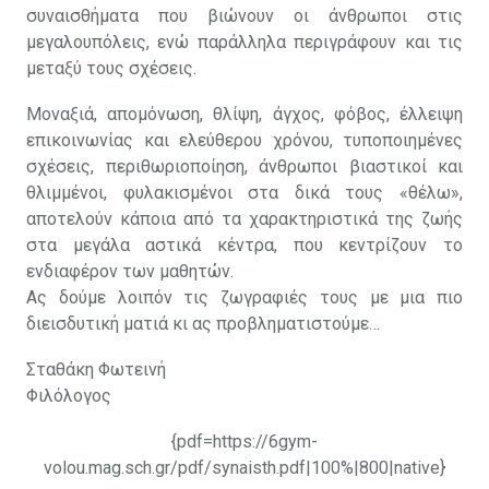
συναισθήματα που βιώνουν οι άνθρωποι στις
μεγαλουπόλεις, ενώ παράλληλα περιγράφουν και τις
μεταξύ τους σχέσεις.
Μοναξιά, απομόνωση, θλίψη, άγχος, φόβος, έλλειψη
επικοινωνίας και ελεύθερου χρόνου, τυποποιημένες
σχέσεις, περιθωριοποίηση, άνθρωποι βιαστικοί και
θλιμμένοι, φυλακισμένοι στα δικά τους «θέλω»,
αποτελούν κάποια από τα χαρακτηριστικά της ζωής
στα μεγάλα αστικά κέντρα, που κεντρίζουν το
ενδιαφέρον των μαθητών.
Ας δούμε λοιπόν τις ζωγραφιές τους με μια πιο
διεισδυτική ματιά κι ας προβληματιστούμε…
Σταθάκη Φωτεινή
Φιλόλογος
{pdf=https://6gym-
volou.mag.sch.gr/pdf/synaisth.pdf|100%|800|native}