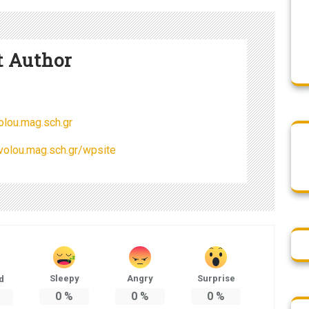
t Author
lou.mag.sch.gr
volou.mag.sch.gr/wpsite
Sleepy
Angry
Surprise
d
0
%
0
%
0
%