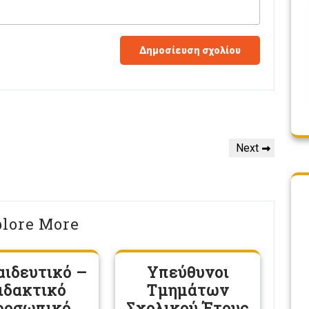
Next
Next
Post
lore More
αιδευτικό –
Υπεύθυνοι
ιδακτικό
Τμημάτων
ροσωπικό
Σχολικού Έτους