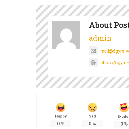
About Pos
admin
mail@6gym-vo
https://6gym-
Happy
Sad
Excite
0
%
0
%
0
%