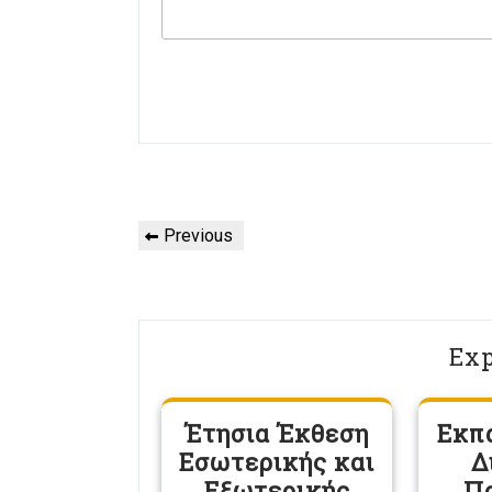
Πλοήγηση
Previous
Previous
άρθρων
Post
Exp
Έτησια Έκθεση
Εκπ
Εσωτερικής και
Δ
Εξωτερικής
Π