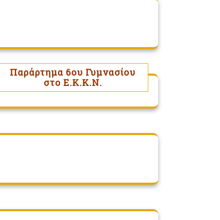
Παράρτημα 6ου Γυμνασίου
στο Ε.Κ.Κ.Ν.