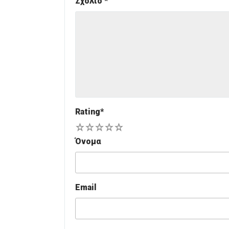
Σχόλιο
*
Rating
*
1
2
3
4
5
Όνομα
Email