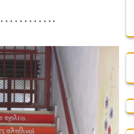
τί………….