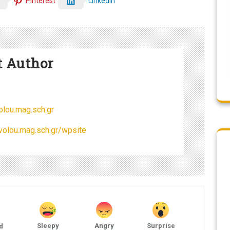
LinkedIn
Pinterest
t Author
lou.mag.sch.gr
volou.mag.sch.gr/wpsite
Sleepy
Angry
Surprise
d