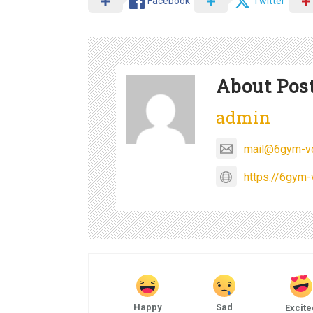
Facebook
Twitter
About Pos
admin
mail@6gym-vo
https://6gym-
Happy
Sad
Excite