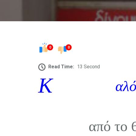
0
0
Read Time:
13 Second
Κ
αλό
από το 