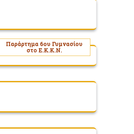
Παράρτημα 6ου Γυμνασίου
στο Ε.Κ.Κ.Ν.