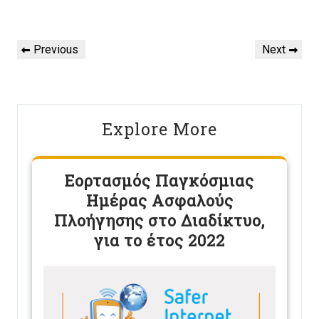
Πλοήγηση
Previous
Next
Previous
Next
άρθρων
Post
Post
Explore More
Εορτασμός Παγκόσμιας
Ημέρας Ασφαλούς
Πλοήγησης στο Διαδίκτυο,
για το έτος 2022