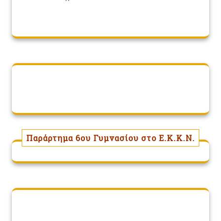
Παράρτημα 6ου Γυμνασίου στο Ε.Κ.Κ.Ν.