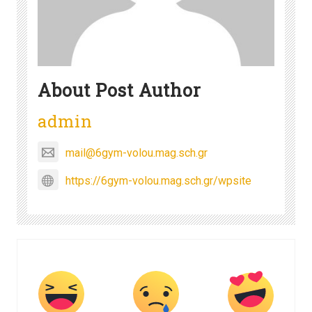
About Post Author
admin
mail@6gym-volou.mag.sch.gr
https://6gym-volou.mag.sch.gr/wpsite