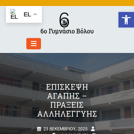
Skip
to
Αν
EL
content
6ο Γυμνάσιο Βόλου
ΕΠΙΣΚΕΨΗ
ΑΓΑΠΗΣ –
ΠΡΑΞΕΙΣ
ΑΛΛΗΛΕΓΓΥΗΣ
23 ΔΕΚΕΜΒΡΊΟΥ, 2025