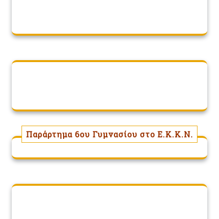
Παράρτημα 6ου Γυμνασίου στο Ε.Κ.Κ.Ν.