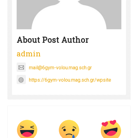
About Post Author
admin
mail@6gym-volou.mag.sch.gr
https://6gym-volou.mag.sch.gr/wpsite