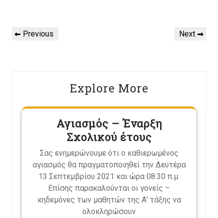
Πλοήγηση
Previous
Next
Previous
Next
άρθρων
Post
Post
Explore More
Αγιασμός – Έναρξη
Σχολικού έτους
Σας ενημερώνουμε ότι ο καθιερωμένος
αγιασμός θα πραγματοποιηθεί την Δευτέρα
13 Σεπτεμβρίου 2021 και ώρα 08.30 π.μ.
Επίσης παρακαλούνται οι γονείς –
κηδεμόνες των μαθητών της Α’ τάξης να
ολοκληρώσουν