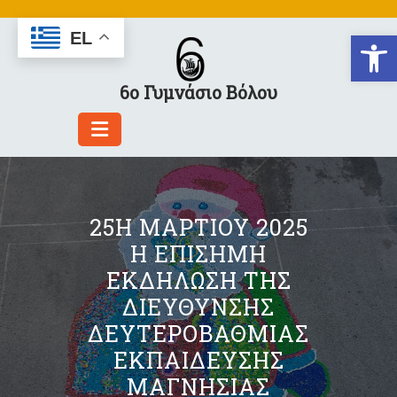
Skip
to
Αν
EL
content
6ο Γυμνάσιο Βόλου
25Η ΜΑΡΤΊΟΥ 2025
Η ΕΠΊΣΗΜΗ
ΕΚΔΉΛΩΣΗ ΤΗΣ
ΔΙΕΎΘΥΝΣΗΣ
ΔΕΥΤΕΡΟΒΆΘΜΙΑΣ
ΕΚΠΑΊΔΕΥΣΗΣ
ΜΑΓΝΗΣΊΑΣ