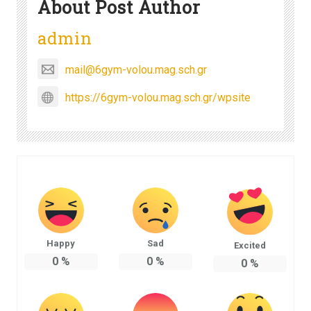
About Post Author
admin
mail@6gym-volou.mag.sch.gr
https://6gym-volou.mag.sch.gr/wpsite
Happy
Sad
Excited
0
%
0
%
0
%