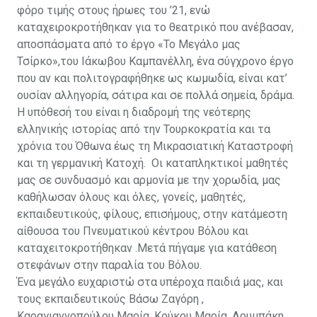
φόρο τιμής στους ήρωες του ’21, ενώ
καταχειροκροτήθηκαν για το θεατρικό που ανέβασαν,
αποσπάσματα από το έργο «Το Μεγάλο μας
Τσίρκο»,του Ιάκωβου Καμπανέλλη, ένα σύγχρονο έργο
που αν και πολιτογραφήθηκε ως κωμωδία, είναι κατ’
ουσίαν αλληγορíα, σάτιρα και σε πολλά σημεία, δράμα.
Η υπόθεσή του είναι η διαδρομή της νεότερης
ελληνικής ιστορίας από την Τουρκοκρατία και τα
χρόνια του Όθωνα έως τη Μικρασιατική Καταστροφή
και τη γερμανική Κατοχή. Οι καταπληκτικοί μαθητές
μας σε συνδυασμό και αρμονία με την χορωδία, μας
καθήλωσαν όλους και όλες, γονείς, μαθητές,
εκπαιδευτικούς, φίλους, επισήμους, στην κατάμεστη
αίθουσα του Πνευματικού κέντρου Βόλου και
καταχειτοκροτήθηκαν .Μετά πήγαμε για κατάθεση
στεφάνων στην παραλία του Βόλου.
Ένα μεγάλο ευχαριστώ στα υπέροχα παιδιά μας, και
τους εκπαιδευτικούς Βάσω Ζαγόρη ,
Καραγιαννοπούλου Μαρία, Κούκου Μαρία, Λουμπάκη