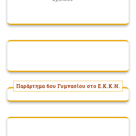
Παράρτημα 6ου Γυμνασίου στο Ε.Κ.Κ.Ν.