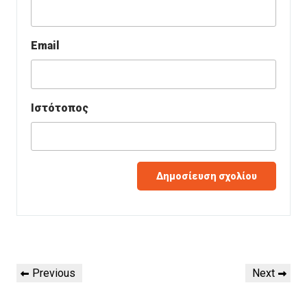
Email
Ιστότοπος
Πλοήγηση
Previous
Next
Previous
Next
άρθρων
Post
Post