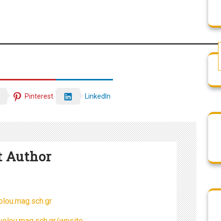
LinkedIn
Pinterest
t Author
lou.mag.sch.gr
volou.mag.sch.gr/wpsite