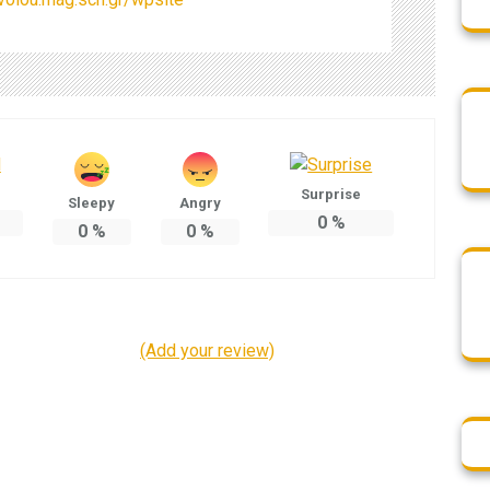
Surprise
Sleepy
Angry
0
%
0
%
0
%
(Add your review)