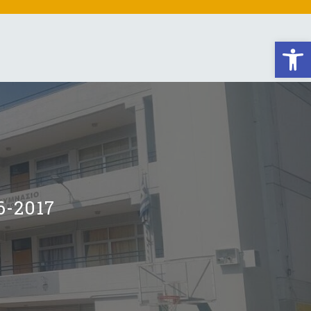
Αν
-2017