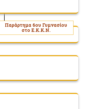
Παράρτημα 6ου Γυμνασίου
στο Ε.Κ.Κ.Ν.