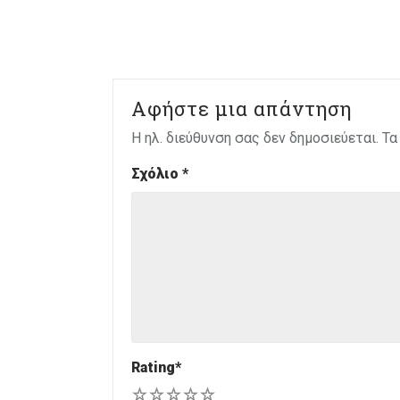
Αφήστε μια απάντηση
Η ηλ. διεύθυνση σας δεν δημοσιεύεται.
Τα
Σχόλιο
*
Rating
*
1
2
3
4
5