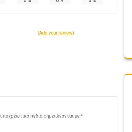
0
%
0
%
0
%
(Add your review)
 υποχρεωτικά πεδία σημειώνονται με
*