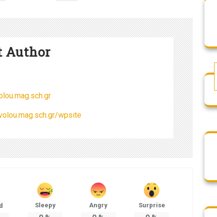
t Author
lou.mag.sch.gr
volou.mag.sch.gr/wpsite
Sleepy
Angry
Surprise
d