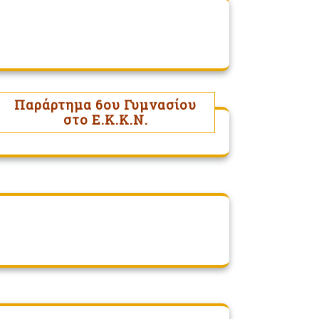
Παράρτημα 6ου Γυμνασίου
στο Ε.Κ.Κ.Ν.