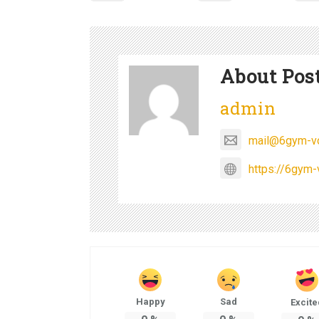
About Pos
admin
mail@6gym-vo
https://6gym-
Happy
Sad
Excite