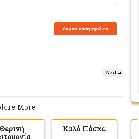
Next
Next
Post
lore More
Θερινή
Καλό Πάσχα
ειτουργία