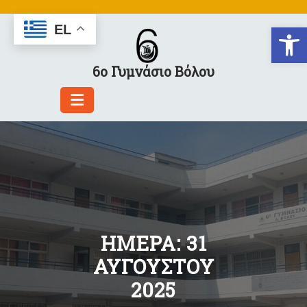
Skip
to
Αν
EL
content
6ο Γυμνάσιο Βόλου
ΗΜΈΡΑ:
31
ΑΥΓΟΎΣΤΟΥ
2025