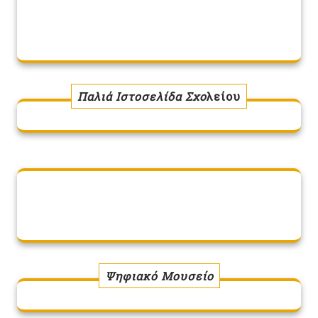
Παλιά Ιστοσελίδα Σχο
λείου
Ψηφιακό Μουσείο