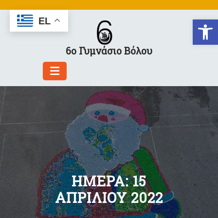
Skip
to
Αν
EL
content
6ο Γυμνάσιο Βόλου
ΗΜΈΡΑ:
15
ΑΠΡΙΛΊΟΥ 2022