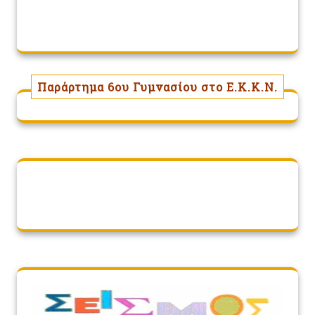
Παράρτημα 6ου Γυμνασίου στο Ε.Κ.Κ.Ν.