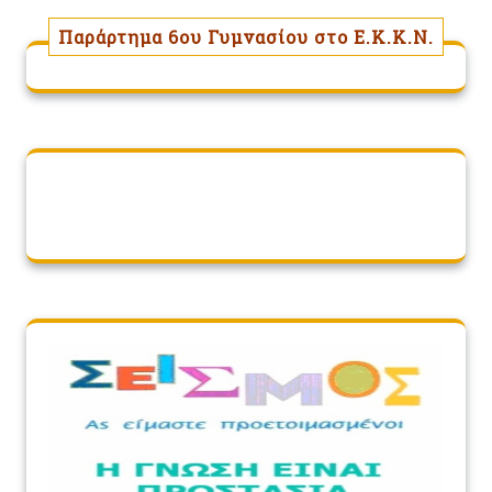
Παράρτημα 6ου Γυμνασίου στο Ε.Κ.Κ.Ν.