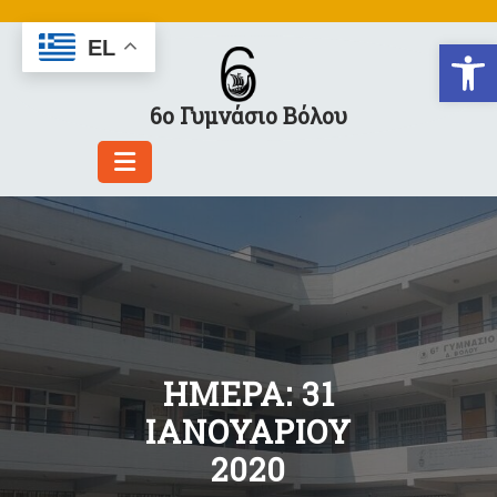
Skip
to
Αν
EL
content
6ο Γυμνάσιο Βόλου
ΗΜΈΡΑ:
31
ΙΑΝΟΥΑΡΊΟΥ
2020