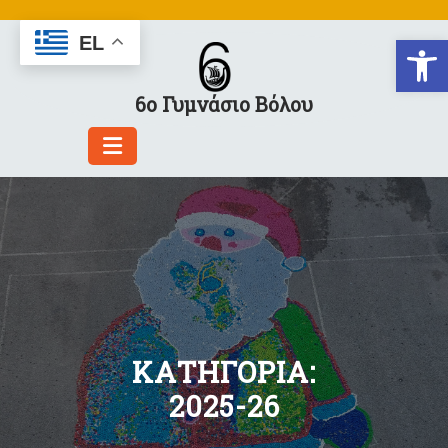
Skip
to
Αν
EL
content
6ο Γυμνάσιο Βόλου
ΚΑΤΗΓΟΡΊΑ:
2025-26