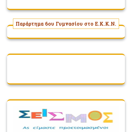
Παράρτημα 6ου Γυμνασίου στο Ε.Κ.Κ.Ν.