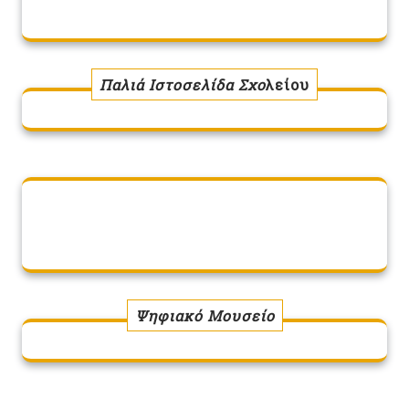
Παλιά Ιστοσελίδα Σχο
λείου
Ψηφιακό Μουσείο