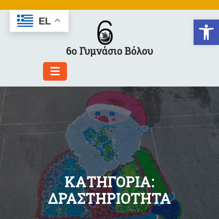
Skip
to
Αν
EL
content
6ο Γυμνάσιο Βόλου
ΚΑΤΗΓΟΡΊΑ:
ΔΡΑΣΤΗΡΙΟΤΗΤΑ