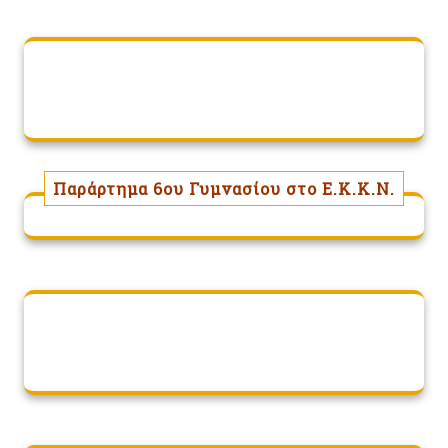
Παράρτημα 6ου Γυμνασίου στο Ε.Κ.Κ.Ν.